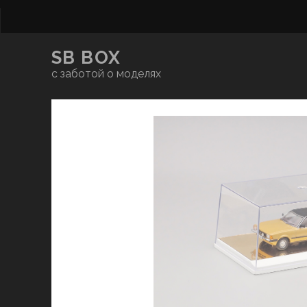
SB BOX
с заботой о моделях